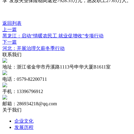
享
”
发放失业保险稳岗返还
7928.55
万元，惠及职工
27.63
万人。
返回列表
上一篇
黑龙江：启动“情暖农民工 就业促增收”专项行动
下一篇
河北：开展治理欠薪冬季行动
联系我们
地址：浙江省金华市丹溪路1113号申华大厦B1611室
电话：0579-82200711
手机：13396796912
邮箱：286934218@qq.com
关于我们
企业文化
发展历程