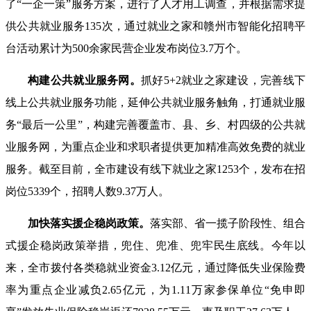
了
“
一企一策
”
服务方案，进行了人才用工调查，并根据需求提
供公共就业服务
135
次，通过就业之家和赣州市智能化招聘平
台活动累计为
500
余家民营企业发布岗位
3.7
万个。
构建公共就业服务网。
抓好
5+2
就业之家建设，完善线下
线上公共就业服务功能，延伸公共就业服务触角，打通就业服
务
“
最后一公里
”
，构建完善覆盖市、县、乡、村四级的公共就
业服务网，为重点企业和求职者提供更加精准高效免费的就业
服务。截至目前，全市建设有线下就业之家
1253
个，发布在招
岗位
5339
个，招聘人数
9.37
万人。
加快落实援企稳岗政策。
落实部、省一揽子阶段性、组合
式援企稳岗政策举措，兜住、兜准、兜牢民生底线。今年以
来，全市拨付各类稳就业资金
3.12
亿元，通过降低失业保险费
率为重点企业减负
2.65
亿元，为
1.11
万家参保单位
“
免申即